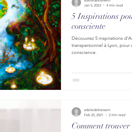
adelaideklarwein
Jan 5, 2023
4 min read
5 Inspirations po
consciente
Découvrez 5 inspirations d'A
transpersonnel à Lyon, pour 
conscience.
adelaideklarwein
Feb 25, 2021
2 min read
Comment trouver 