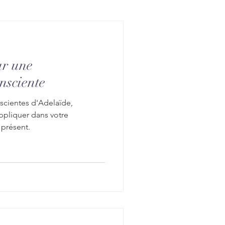
nnelle
ur une
nsciente
scientes d'Adelaïde,
eure
ppliquer dans votre
 présent.