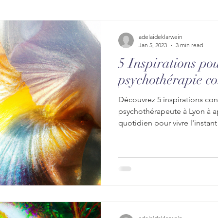
Méditation
Conscience
Thérapie Transperso
adelaideklarwein
Jan 5, 2023
3 min read
5 Inspirations po
ychothérapie
Thérapie pleine conscience
psychothérapie co
Découvrez 5 inspirations con
nelle
Comprendre la souffrance
Guérison intéri
psychothérapeute à Lyon à a
quotidien pour vivre l'instant