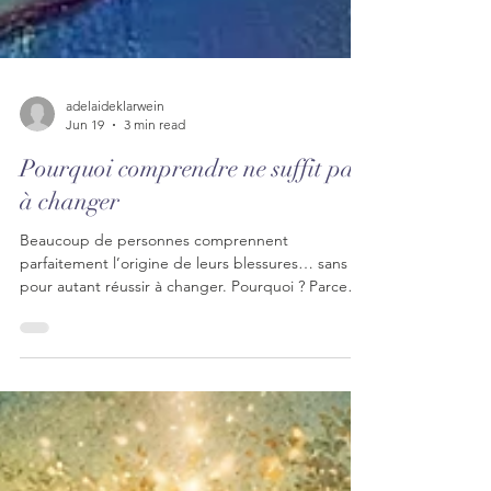
adelaideklarwein
Jun 19
3 min read
Pourquoi comprendre ne suffit pas
à changer
Beaucoup de personnes comprennent
parfaitement l’origine de leurs blessures… sans
pour autant réussir à changer. Pourquoi ? Parce
que comprendre et transformer sont deux
processus différents. La véritable guérison ne naît
pas seulement de l’analyse, mais d’une
expérience vécue de sécurité, de présence et de
relation. Découvrez pourquoi la compréhension
est une porte, mais rarement la destination.