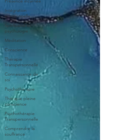
Présence incarnée
Intégration
émotionnelle
Spiritualité et
psychologie
Méditation
Conscience
Thérapie
Transpersonnelle
Connaissance de
soi
Psychothérapie
Thérapie pleine
conscience
Psychothérapie
Transpersonnelle
Comprendre la
souffrance