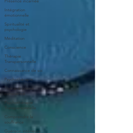
Présence incarnée
Intégration
émotionnelle
Spiritualité et
psychologie
Méditation
Conscience
Thérapie
Transpersonnelle
Connaissance de soi
Psychothérapie
Thérapie pleine
conscience
Psychothérapie
Transpersonnelle
Comprendre la
souffrance
Guérison intérieure