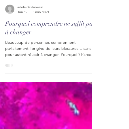
adelaideklarwein
Jun 19
3 min read
Pourquoi comprendre ne suffit pas
à changer
Beaucoup de personnes comprennent
parfaitement l’origine de leurs blessures… sans
pour autant réussir à changer. Pourquoi ? Parce
que comprendre et transformer sont deux
processus différents. La véritable guérison ne naît
pas seulement de l’analyse, mais d’une
expérience vécue de sécurité, de présence et de
relation. Découvrez pourquoi la compréhension
est une porte, mais rarement la destination.